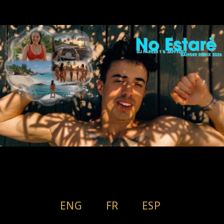
ENG
FR
ESP